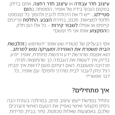
עיצוב חדר עבודה
או
עיצוב חדר רחצה
, אתם בדיוק
במקום הנכון! בידיו של אופיר, המומחה ב
הום
סטיילנג.
״יש לי את היכולת להבין ולהפוך כל קונספט
חלומי למציאות. תכנון, בחירת
הצבע
,
החלפת
פריטים
קיימים או אפילו
לשבור קירות
– כל אלו הם חלק
מ
המקצוע
אותו אני חי ונושם״
אסי הבעלים של סטודיו שש אומר ״השימוש ב
והלבשת
הבית משפרת את האווירה ומעניקה נפש למרחב.
הוא אמנות שדורשת ידע ורגישות מיוחדת. אופיר יודע
בדיוק איך לעשות את העבודה כך שהתוצאה תהיה
מרהיבה ומעוצבת. האם רציתם פעם לראות איך מבית
רגיל ניתן לעבור לבית מודרני וחמים? עם אופיר, כל
דבר אפשרי!״
איך מתחילים?
נתחיל בפגישת ייעוץ עיצוב פנים, במהלכה בעזרת הבה
ניסיון מקצועי ואישי נאפיין את הטעם האישי והצרכים
שלכם, באמצעות שאלות מכוונות, סיור בבית, מדידות