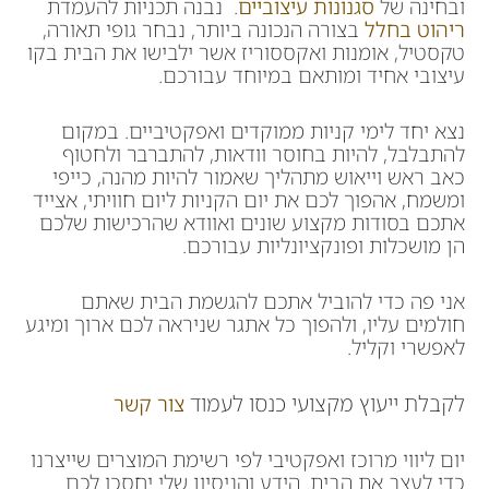
ובחינה של
סגנונות עיצוביים
. נבנה תכניות להעמדת
ריהוט בחלל
בצורה הנכונה ביותר, נבחר גופי תאורה,
טקסטיל, אומנות ואקססוריז אשר ילבישו את הבית בקו
עיצובי אחיד ומותאם במיוחד עבורכם.
נצא יחד לימי קניות ממוקדים ואפקטיביים. במקום
להתבלבל, להיות בחוסר וודאות, להתברבר ולחטוף
כאב ראש וייאוש מתהליך שאמור להיות מהנה, כייפי
ומשמח, אהפוך לכם את יום הקניות ליום חוויתי, אצייד
אתכם בסודות מקצוע שונים ואוודא שהרכישות שלכם
הן מושכלות ופונקציונליות עבורכם.
אני פה כדי להוביל אתכם להגשמת הבית שאתם
חולמים עליו, ולהפוך כל אתגר שניראה לכם ארוך ומיגע
לאפשרי וקליל.
לקבלת ייעוץ מקצועי כנסו לעמוד
צור קשר
יום ליווי מרוכז ואפקטיבי לפי רשימת המוצרים שייצרנו
כדי לעצב את הבית. הידע והניסיון שלי יחסכו לכם