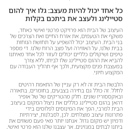
כל אחד יכול להיות מעצב: גלו איך להום
סטיילינג ולעצב את ביתכם בקלות
העיצוב של הבית הוא פרויקט פרטני ואישי כאחד,
משקף את הטעמים, את אורח החיים ואת הצרכים של
בני הבית. העיצוב יכול להשפיע על תחושת הנוחות
בבית שלנו, על האווירה ועל מצב הרוח שלנו. די מספר
טיפים ושיקולים כלליים יכולים לעזור לכל אחד מאיתנו
להביא את ההום סטיילינג שלו לביתו, ללא צורך
במעצבת פנים מקצועית, ולכך אף תהליך העבודה עם
המקצוע חיוני.
הלבשת הבית זה לא רק עניין של התאמת רהיטים
לחלל. זה כולל גם בחירה בצבעים, בחומרים, בתאורה
ובאקססוריז שונים. חלק מהטריקים של של אופיר
דהאן בהום סטיילינג כוללים את ניצול המקום בעיצוב
הבית למרבי, הפך את המינוסים לפלוסים בידי
פתרונות עיצוב מוצלחים. לכן, לסבלנות, יצירתיות
ודמיון יש מקום גדול. אנחנו יותר מאי פעם משווים את
ביתנו לבתים במגזינים, אך עצבנו שלנו הוא פרטי ואישי,