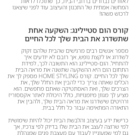
לאזורים נבחרים ברחבי הבית, כך שתוכלו לראות
המחשה אמתית של התכנון והעיצוב עוד לפני שיצאנו
לרכוש משהו!
קורס הום סטיילינג: השקעה אחת
שתשדרג את הבית שלך לכל החיים
מספר אנשים רבים מרגישים שהבית שלהם זקוק
לשדרוג או לקצת נופש, אך רובם לא יודעים איך
להתחיל. הום-סטיילינג הוא התשובה לכך, למידת
התחום הום היא ההשקעה שתשנה את מראה הבית
שלך לכל החיים. קורס HOME STYLING מספק לך את
הכלים שאתה צריך כדי להבין את החלל שלך, את
הצרכים שלך, ואת האסתטיקה שאתם מחפשים. הוא
מציע לך מגוון מיומנויות, כולל היכולת לאתר אקססוריז
ורהיטים שישדרגו את מראה הבית שלך, ולהבין את
התאורה המתאימה עבור כל חלל בבית.
כרישת ידע בעיצוב והלבשת הבית יכול להיות שימושית
למי שרוצה לעצב את הבית שלו בדיוק לפי צרכיו, אך
גם למי שמעוניין לעבוד עם מעצבת פנים שמנהלת